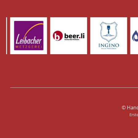
© Hand
Erst