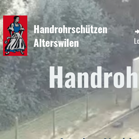
Handrohrschützen
Alterswilen
L
Handroh