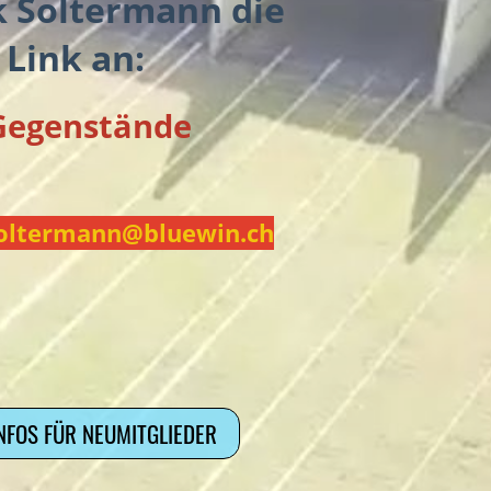
k Soltermann die
Link an:
 Gegenstände
.soltermann@bluewin.ch
NFOS FÜR NEUMITGLIEDER