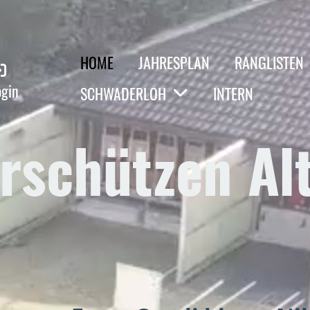
HOME
JAHRESPLAN
RANGLISTEN
ogin
SCHWADERLOH
INTERN
rschützen Alt