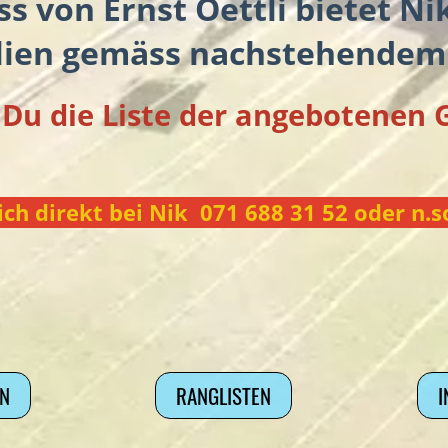
s von Ernst Oettli bietet Ni
lien gemäss nachstehendem 
t Du die Liste der angebotenen
sich direkt bei Nik 071 688 31 52 oder n
N
RANGLISTEN
I