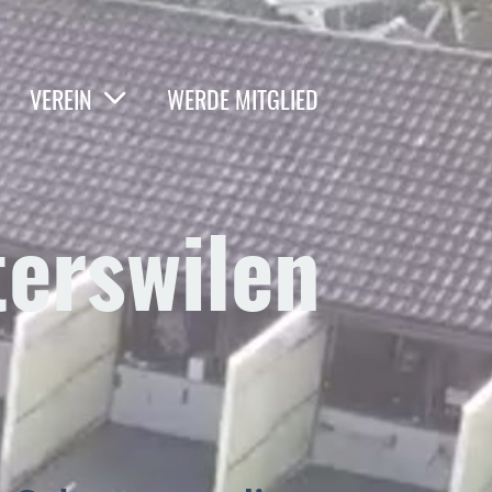
VEREIN
WERDE MITGLIED
erswilen